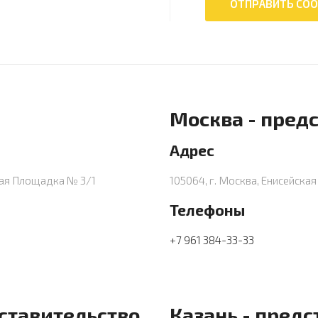
Москва - пред
Адрес
ная Площадка № 3/1
105064, г. Москва, Енисейская 
Телефоны
+7 961 384-33-33
дставительство
Казань - предс