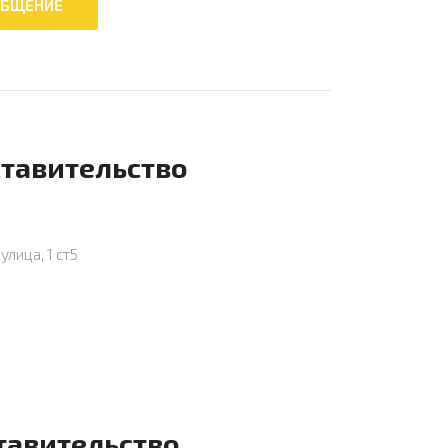
ставительство
улица, 1 ст5
тавительство