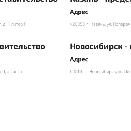
Адрес
 д.11, литер Я
420053, г. Казань, ул. Попереч
авительство
Новосибирск -
Адрес
р П, офис 15
630110, г. Новосибирск, ул. Пи