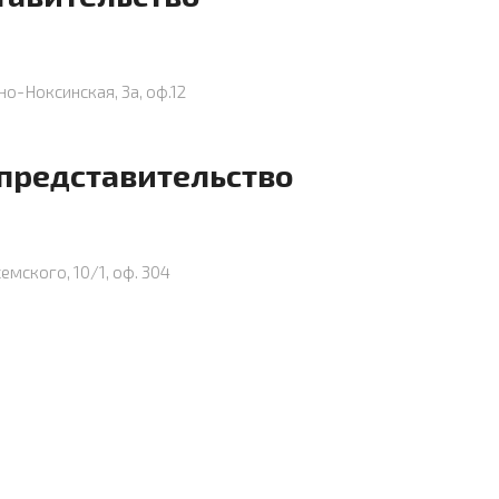
но-Ноксинская, 3а, оф.12
 представительство
семского, 10/1, оф. 304