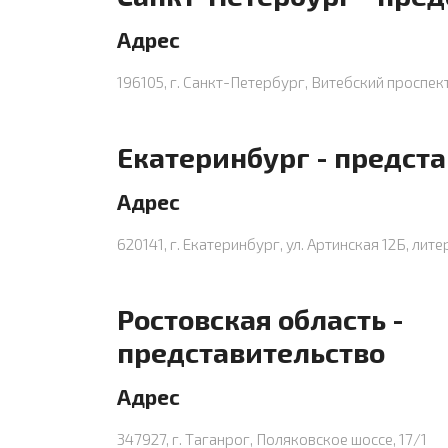
Адрес
196105, г. Санкт-Петербург, Витебский проспект,
Екатеринбург - предст
Адрес
620141, г. Екатеринбург, ул. Артинская 12Б, лите
Ростовская область -
представительство
Адрес
347927, г. Таганрог, Поляковское шоссе, 17/1